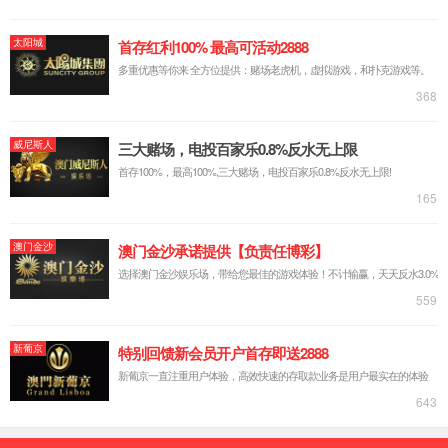
石英砂透明层小