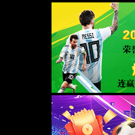
热门搜索：
水燃料氢氧机
水焊机
氢氧发生器
漆包线焊接机
安瓿瓶封口
石英玻璃管封口
当前位置
>
公司新闻
>
新闻详情
世界杯足球比分预测氢氧机火焰枪再获实用新型专利
时间：2022-06-13
点击：4981