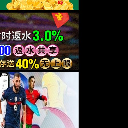
领域我们已获得了国家知识产权局颁发的二十多项氢氧机相关专利证书。
品质量的提升。
获 取