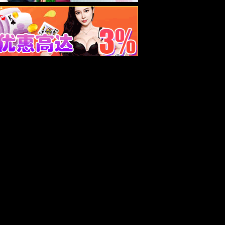
报 价
我 要
定 制
下一篇：
夏至|绿筠尚含粉，圆荷始散芳