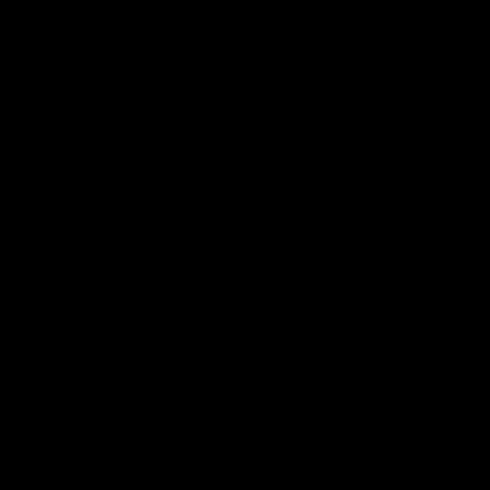
清华大学
7150
江苏大中电机股份有限公司
7212