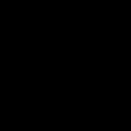
佳木斯电机股份有限公司
6413