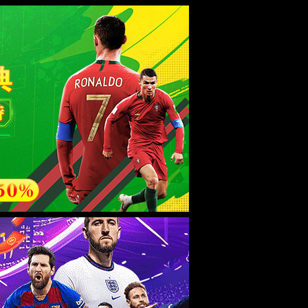
线：
13508490021
世界杯足球比分预测全球网点
视频中心
服务支持
公司新闻
联系我们