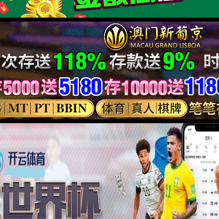
世界杯足球比分预测火焰枪获实用新型专利
术开发的国家高新技术企业。拥有独立的氢氧能源研究中心，在氢氧能源
。
十六年世界杯足球比分预测专注于水燃料氢氧机的研发、工艺改进及产
往的为客户打造"符合标准、客户满意、零缺陷"的高品质产品。
厂家