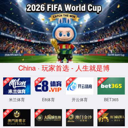
热门搜索：
水燃料氢氧机
水焊机
氢氧发生器
漆包线焊接机
安瓿瓶封口
石英玻璃管封口
当前位置
>
公司新闻
>
新闻详情
助残爱心公益|长沙市工商联联合世界杯足球比分预测慰问博爱阳光家园
时间：2023-03-28
点击：4899