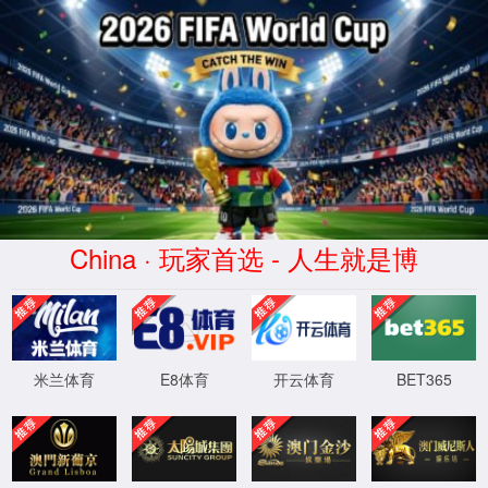
世界足球杯比分预测|中国官网-2026 World Cup
热门搜索：
水燃料氢氧机
水焊机
氢氧发生器
漆包线焊接机
安瓿瓶封口
石英玻璃管封口
当前位置
>
产品中心
>
产品详情