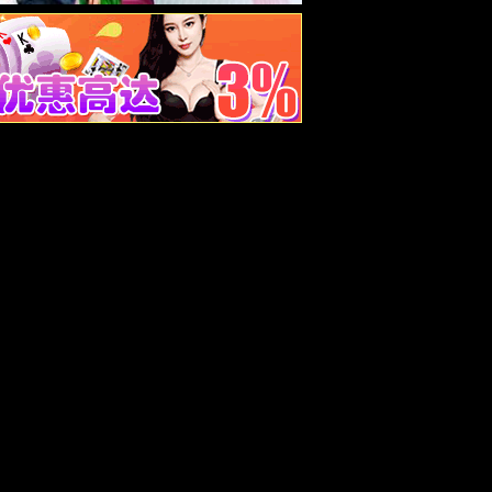
获 取
报 价
我 要